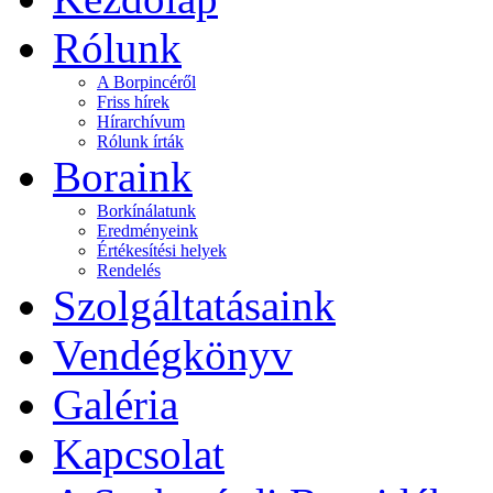
Rólunk
A Borpincéről
Friss hírek
Hírarchívum
Rólunk írták
Boraink
Borkínálatunk
Eredményeink
Értékesítési helyek
Rendelés
Szolgáltatásaink
Vendégkönyv
Galéria
Kapcsolat