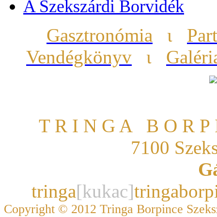
A Szekszárdi Borvidék
Gasztronómia
ι
Par
Vendégkönyv
ι
Galéri
T R I N G A B O R P 
7100 Szeks
Gá
tringa
[kukac]
tringabor
Copyright © 2012 Tringa Borpince Szeksz