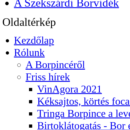
A Szekszárdi Borvidék
Oldaltérkép
Kezdőlap
Rólunk
A Borpincéről
Friss hírek
VinAgora 2021
Kéksajtos, körtés foca
Tringa Borpince a le
Birtoklátogatás - Bor 